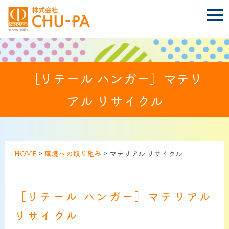
t
o
g
g
l
e
n
BLOG
a
Language
［リテール ハンガー］マテリ
v
i
g
アル リサイクル
a
t
TOP
i
o
n
会社案内
HOME
>
環境への取り組み
>
マテリアル リサイクル
環境への取り組み
［リテール ハンガー］マテリアル
製品紹介
リサイクル