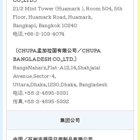
21/2 Mint Tower (Huamark ), Room 504, 5th
Floor, Huamark Road, Huamark,
Bangkapi, Bangkok 10240
电话.+66-2-103-4074
〔CHUPA孟加拉国有限公司／CHUPA
BANGLADESH CO.,LTD.〕
RangsNaharz,Flat-A12,14,Shahjalal
Avenue.Sector-4,
Uttara,Dhaka,1230.Dhaka, Bangladesh
电话.+88-2-4895-5331
传真.+88-2-4895-5332
集团公司
中国／苏州市福田日用制品有限公司