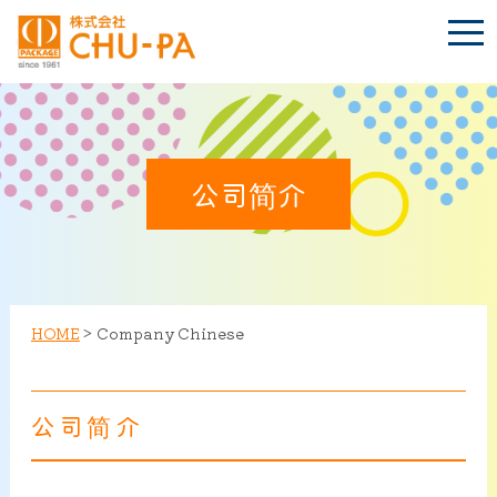
t
o
g
g
l
e
n
BLOG
a
Language
v
i
公司简介
g
a
t
TOP
i
o
n
会社案内
HOME
>
Company Chinese
環境への取り組み
公司简介
製品紹介