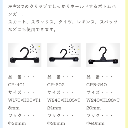
左右2つのクリップでしっかりホールドするボトムハ
サービス案内
ンガー。
スカート、スラックス、タイツ、レギンス、スパッツ
CHU-PAについて
などにも使用できます。
NEWS
お問い合わせ
品 番・・・
品 番・・・
品 番・・・
CP-401
CP-602
CPB-240
サイズ・・・
サイズ・・・
サイズ・・・
W170×H90×T1
W240×H105×T
W240×H138×T
8mm
24mm
20mm
フック・・・
フック・・・
フック・・・
Φ36mm
Φ36mm
Φ40mm