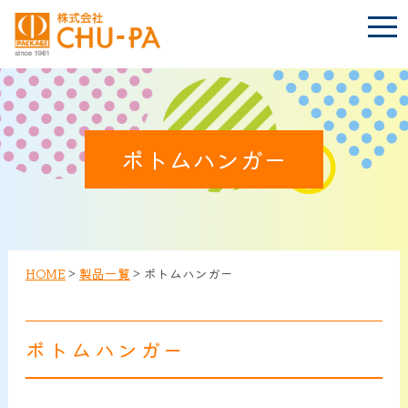
t
o
g
g
l
e
n
BLOG
a
Language
v
i
ボトムハンガー
g
a
t
TOP
i
o
n
会社案内
HOME
>
製品一覧
>
ボトムハンガー
環境への取り組み
ボトムハンガー
製品紹介