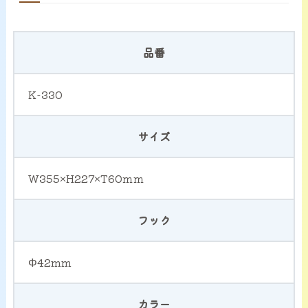
品番
K-330
サイズ
W355×H227×T60ｍｍ
フック
Φ42mm
カラー