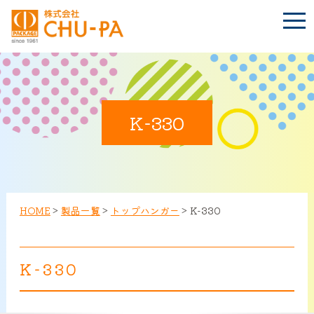
t
o
g
g
l
e
n
BLOG
a
Language
v
i
K-330
g
a
t
TOP
i
o
n
会社案内
HOME
>
製品一覧
>
トップハンガー
>
K-330
環境への取り組み
K-330
製品紹介