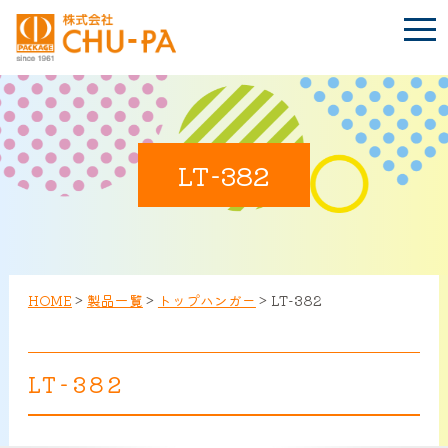
t
o
g
g
l
e
n
BLOG
a
Language
v
i
LT-382
g
a
t
TOP
i
o
n
会社案内
HOME
>
製品一覧
>
トップハンガー
>
LT-382
環境への取り組み
LT-382
製品紹介