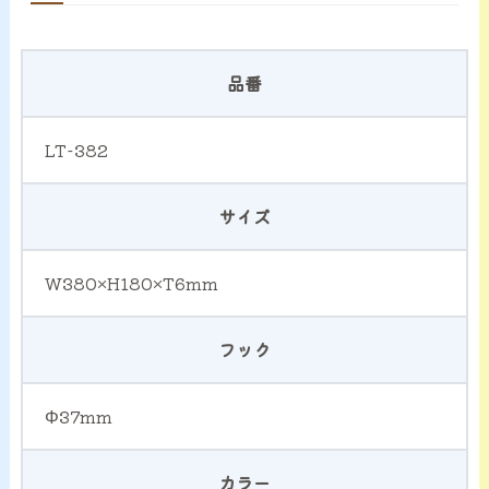
品番
LT-382
サイズ
W380×H180×T6mm
フック
Φ37mm
カラー