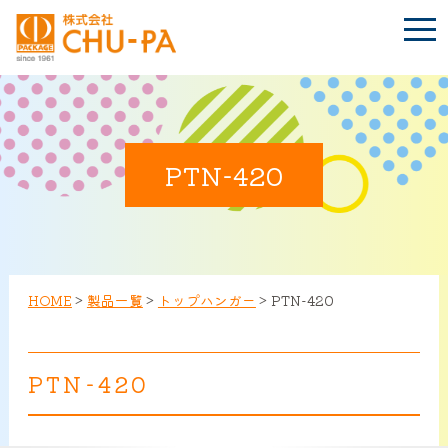
t
o
g
g
l
e
n
BLOG
a
Language
v
i
PTN-420
g
a
t
TOP
i
o
n
会社案内
HOME
>
製品一覧
>
トップハンガー
>
PTN-420
環境への取り組み
PTN-420
製品紹介