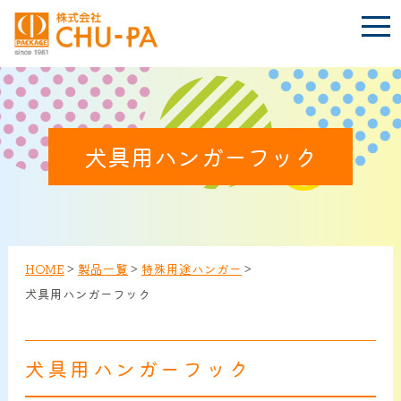
t
o
g
g
l
e
n
BLOG
a
Language
v
i
犬具用ハンガーフック
g
a
t
TOP
i
o
n
会社案内
HOME
>
製品一覧
>
特殊用途ハンガー
>
犬具用ハンガーフック
環境への取り組み
犬具用ハンガーフック
製品紹介