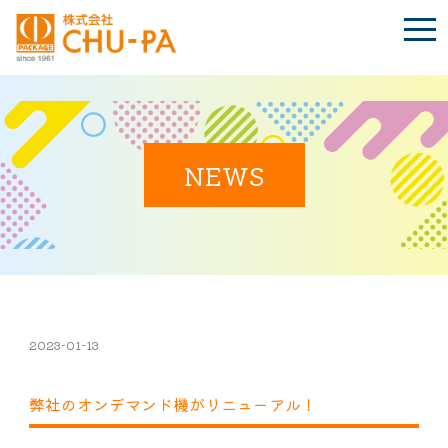
t
o
g
g
l
e
n
BLOG
a
Language
v
i
NEWS
g
a
t
TOP
i
o
n
会社案内
環境への取り組み
2023-01-13
弊社のオンデマンド機がリニューアル！
製品紹介