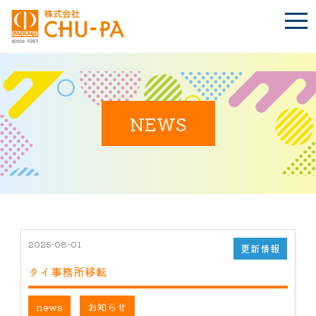
t
o
g
g
l
e
n
BLOG
a
Language
v
i
NEWS
g
a
t
TOP
i
o
n
会社案内
環境への取り組み
2025-08-01
更新情報
タイ事務所移転
製品紹介
news
お知らせ