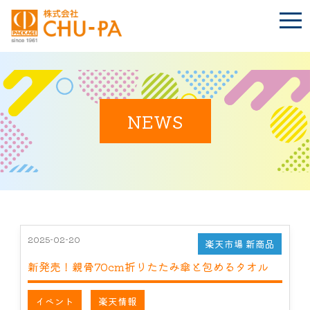
t
o
g
g
l
e
n
BLOG
a
Language
v
i
NEWS
g
a
t
TOP
i
o
n
会社案内
環境への取り組み
2025-02-20
楽天市場 新商品
新発売！親骨70cm折りたたみ傘と包めるタオル
製品紹介
イベント
楽天情報