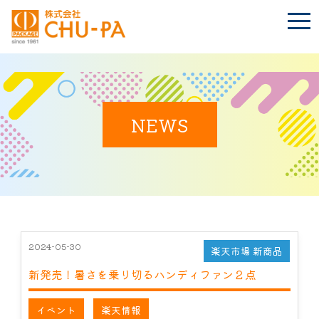
t
o
g
g
l
e
n
BLOG
a
Language
v
i
NEWS
g
a
t
TOP
i
o
n
会社案内
環境への取り組み
2024-05-30
楽天市場 新商品
新発売！暑さを乗り切るハンディファン２点
製品紹介
イベント
楽天情報