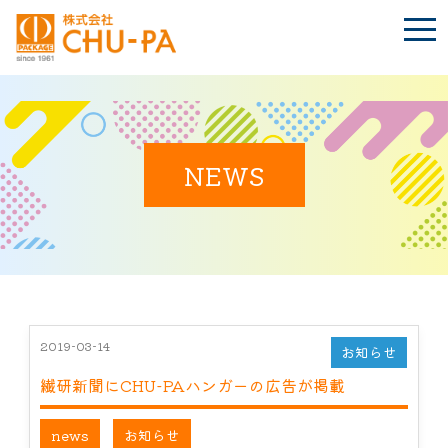
t
o
g
g
l
e
n
BLOG
a
Language
v
i
NEWS
g
a
t
TOP
i
o
n
会社案内
環境への取り組み
2019-03-14
お知らせ
繊研新聞にCHU-PAハンガーの広告が掲載
製品紹介
news
お知らせ