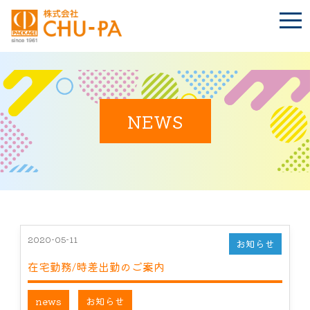
t
o
g
g
l
e
n
BLOG
a
Language
v
i
NEWS
g
a
t
TOP
i
o
n
会社案内
環境への取り組み
2020-05-11
お知らせ
在宅勤務/時差出勤のご案内
製品紹介
news
お知らせ