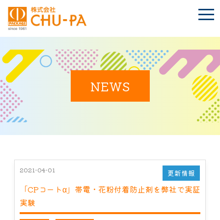
t
o
g
g
l
e
n
BLOG
a
Language
v
i
NEWS
g
a
t
TOP
i
o
n
会社案内
環境への取り組み
2021-04-01
更新情報
「CPコートα」帯電・花粉付着防止剤を弊社で実証
製品紹介
実験