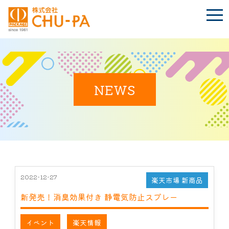
t
o
g
g
l
e
n
BLOG
a
Language
v
i
NEWS
g
a
t
TOP
i
o
n
会社案内
環境への取り組み
2022-12-27
楽天市場 新商品
新発売！消臭効果付き 静電気防止スプレー
製品紹介
イベント
楽天情報