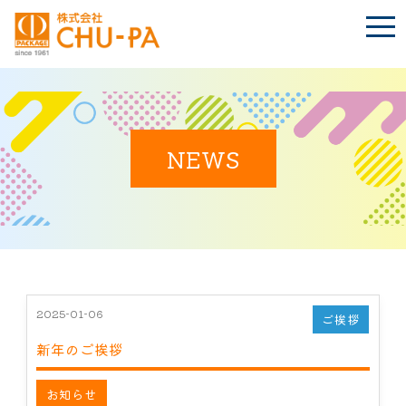
t
o
g
g
l
e
n
BLOG
a
Language
v
i
NEWS
g
a
t
TOP
i
o
n
会社案内
環境への取り組み
2025-01-06
ご挨拶
新年のご挨拶
製品紹介
お知らせ