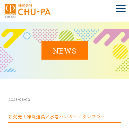
t
o
g
g
l
e
n
BLOG
a
Language
v
i
NEWS
g
a
t
TOP
i
o
n
会社案内
環境への取り組み
2023-05-02
新発売！掃除道具／水着ハンガー／タンブラー
製品紹介